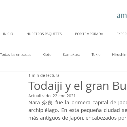
INICIO
NUESTROS PAQUETES
POR TEMPORADA
EXPER
Todas las entradas
Kioto
Kamakura
Tokio
Hiroshi
1 min de lectura
Nagoya
Trenes
Hakone
Sakura
Nara
Todaiji y el gran 
Actualizado:
22 ene 2021
Nara 奈良 fue la primera capital de Japón
archipiélago. En esta pequeña ciudad se
más antiguos de Japón, encabezados por