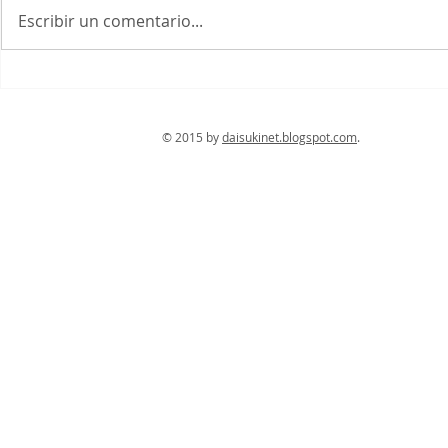
El Parque Nara
Escribir un comentario...
Santuario 
© 2015 by
daisukinet.blogspot.com
. Con