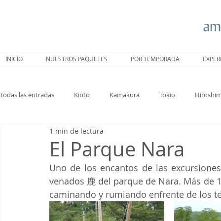
INICIO
NUESTROS PAQUETES
POR TEMPORADA
EXPER
Todas las entradas
Kioto
Kamakura
Tokio
Hiroshi
1 min de lectura
Nagoya
Trenes
Hakone
Sakura
Nara
El Parque Nara
Uno de los encantos de las excursiones 
venados 鹿 del parque de Nara. Más de 1,
caminando y rumiando enfrente de los te