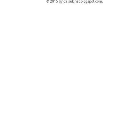
© 2015 by
daisukinet.blogspot.com
. Con