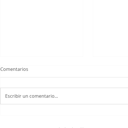
Comentarios
Escribir un comentario...
Santuario de Kasuga
Todaiji y e
Nara