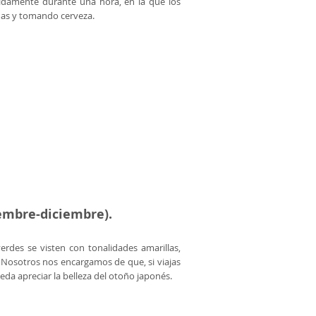
pidamente durante una hora, en la que los
nas y tomando cerveza.
embre-diciembre).
des se visten con tonalidades amarillas,
 Nosotros nos encargamos de que, si viajas
eda apreciar la belleza del otoño japonés.