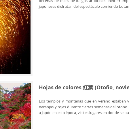
decenas de miles de fuegos artificiales ininterrum
japoneses disfrutan del espectáculo comiendo bota
Hojas de colores 紅葉 (Otoño, novi
Los templos y montañas que en verano estaban ver
naranjas y rojas durante ciertas semanas del otoño.
a Japón en esta época, visites lugares en donde se pu