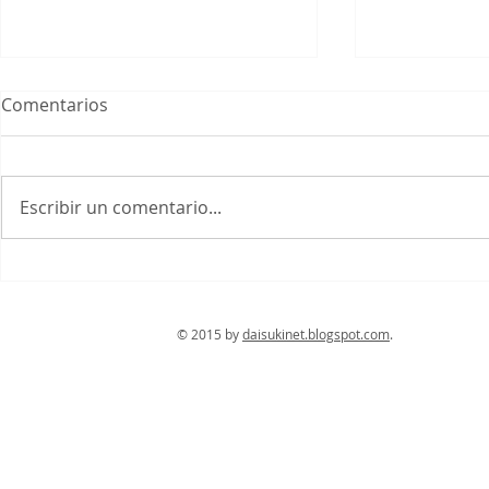
Comentarios
Yasaka Jinja
Escribir un comentario...
Geisha: el b
sauce y la f
© 2015 by
daisukinet.blogspot.com
. Con