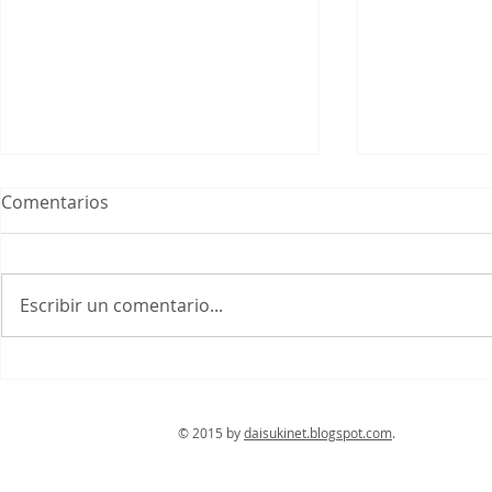
Comentarios
Yasaka Jinja
Escribir un comentario...
Otagi Nembutsu ji
© 2015 by
daisukinet.blogspot.com
. Con