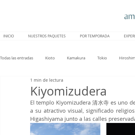
INICIO
NUESTROS PAQUETES
POR TEMPORADA
EXPER
Todas las entradas
Kioto
Kamakura
Tokio
Hiroshi
1 min de lectura
Nagoya
Trenes
Hakone
Sakura
Nara
Kiyomizudera
El templo Kiyomizudera 清水寺 es uno de l
a su atractivo visual, significado relig
Higashiyama junto a las calles preservad