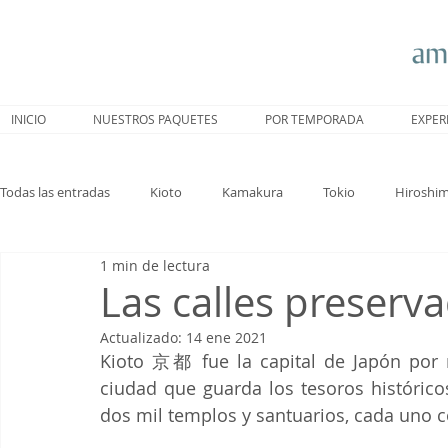
INICIO
NUESTROS PAQUETES
POR TEMPORADA
EXPER
Todas las entradas
Kioto
Kamakura
Tokio
Hiroshi
1 min de lectura
Nagoya
Trenes
Hakone
Sakura
Nara
Las calles preserv
Actualizado:
14 ene 2021
Kioto 京都 fue la capital de Japón por m
ciudad que guarda los tesoros histórico
dos mil templos y santuarios, cada uno c