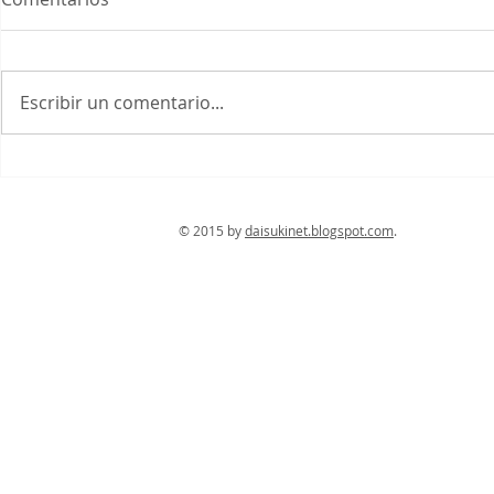
Yasaka Jinja
Escribir un comentario...
Otagi Nembutsu ji
© 2015 by
daisukinet.blogspot.com
. Con