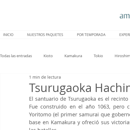
INICIO
NUESTROS PAQUETES
POR TEMPORADA
EXPER
Todas las entradas
Kioto
Kamakura
Tokio
Hiroshi
1 min de lectura
Nagoya
Trenes
Hakone
Sakura
Nara
Tsurugaoka Hach
El santuario de Tsurugaoka es el recint
Fue construido en el año 1063, pero 
Yoritomo (el primer samurai que gobern
base en Kamakura y ofreció sus victorias