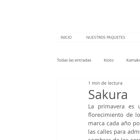
INICIO
NUESTROS PAQUETES
Todas las entradas
Kioto
Kamak
1 min de lectura
Nagoya
Trenes
Hakone
Sakura
La primavera es u
florecimiento de l
marca cada año por
las calles para adm