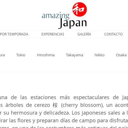
POR TEMPORADA
EXPERIENCIAS
GALERÍA
CONTACTO
ura
Tokio
Hiroshima
Takayama
Nikko
Osaka
Sakura
Nara
Hojas otoñales
Viajar a Japón
na de las estaciones más espectaculares de Jap
os árboles de cerezo 桜 (cherry blossom), un acont
 su hermosura y delicadeza. Los japoneses sales a l
irar las flores y preparan días de campo para disfruta