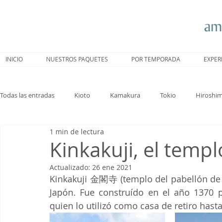
INICIO
NUESTROS PAQUETES
POR TEMPORADA
EXPER
Todas las entradas
Kioto
Kamakura
Tokio
Hiroshi
1 min de lectura
Nagoya
Trenes
Hakone
Sakura
Nara
Kinkakuji, el templ
Actualizado:
26 ene 2021
Kinkakuji 金閣寺 (templo del pabellón de o
Japón. Fue construído en el año 1370 p
quien lo utilizó como casa de retiro hast