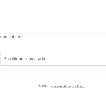
¿Cómo será la reapertura
Comentarios
del turismo en Japón?
El gobierno japonés por fin
anunció el inicio de la primera
Escribir un comentario...
fase de reapertura del turismo,
en la que permitirá la entrada
de extranjeros...
Juegos Olí
2020
© 2015 by
daisukinet.blogspot.com
. Con