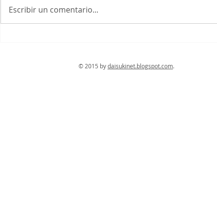
anunció el inicio de la primera
Escribir un comentario...
fase de reapertura del turismo,
en la que permitirá la entrada
de extranjeros...
Juegos Olí
2020
© 2015 by
daisukinet.blogspot.com
. Con