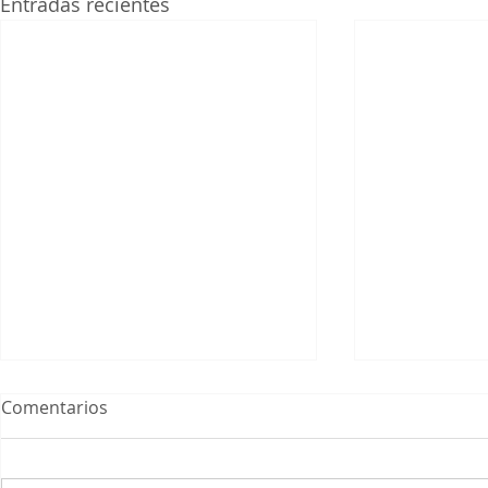
Entradas recientes
¿Cómo será la reapertura
Comentarios
del turismo en Japón?
El gobierno japonés por fin