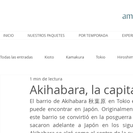
INICIO
NUESTROS PAQUETES
POR TEMPORADA
EXPER
Todas las entradas
Kioto
Kamakura
Tokio
Hiroshi
1 min de lectura
Nagoya
Trenes
Hakone
Sakura
Nara
Akihabara, la capi
El barrio de Akihabara 秋葉原 en Tokio es
puede encontrar en Japón. Originalment
este barrio se convirtió en la posguerra
sacaron adelante a Japón en los sigu